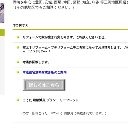
岡崎を中心に豊田､安城､西尾､幸田､蒲郡､知立､刈谷 等三河地区周
（その他地区でもご相談ください。）
TOPICS
リフォームで家が生まれ変わります。ご相談くださいませ。
省エネリフォーム～プチリフォーム等ご希望に沿ってお見積りします。
プ
ム、エクステリアetc.)
考案作図致します。
木造住宅無料耐震診断のご案内
こうた 建築減災 プラン リーフレット
の方 広報こうた（H25.6~）偶数月に掲載されています。）