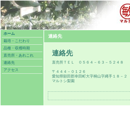
ホーム
連絡先
栽培・こだわり
品種・収穫時期
連絡先
直売所・あれこれ
直売所ＴＥＬ ０５６４－６３－５２４８
連絡先
アクセス
〒４４４－０１２６
愛知県額田郡幸田町大字桐山字縄手１８－２
マルトシ梨園